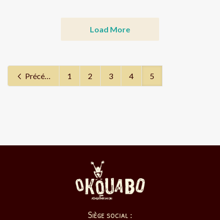
Load More
Précédent
1
2
3
4
5
Siège social :