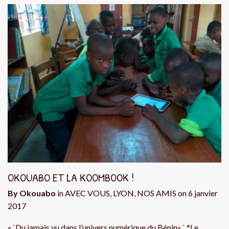
OKOUABO ET LA KOOMBOOK !
By
Okouabo
in
AVEC VOUS
,
LYON
,
NOS AMIS
on
6 janvier
2017
« `Du jamais vu dans l’univers numérique du Bénin« ` *Le