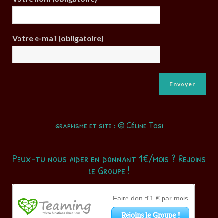
Votre e-mail (obligatoire)
graphisme et site : © Céline Tosi
Peux-tu nous aider en donnant 1€/mois ? Rejoins
le Groupe !