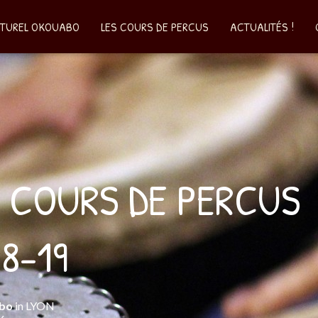
LTUREL OKOUABO
LES COURS DE PERCUS
ACTUALITÉS !
S COURS DE PERCUS
8-19
bo
in
LYON