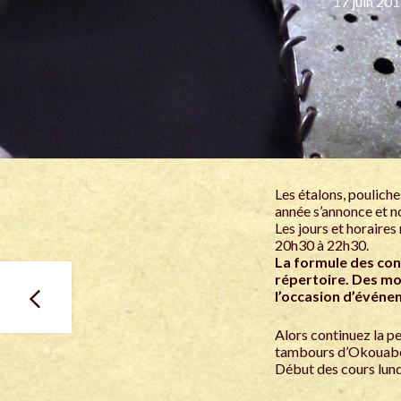
17 juin 20
Les étalons, pouliche
année s’annonce et n
Les jours et horaires
20h30 à 22h30.
La formule des conf
répertoire. Des mor
l’occasion d’événe
Alors continuez la p
tambours d’Okouabo
Début des cours lun