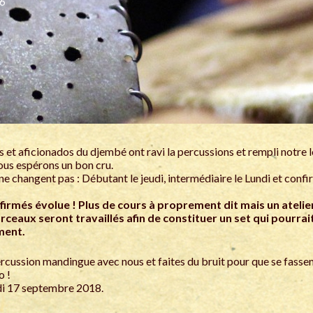
16
s et aficionados du djembé ont ravi la percussions et rempli notre 
ous espérons un bon cru.
 ne changent pas : Débutant le jeudi, intermédiaire le Lundi et conf
irmés évolue ! Plus de cours à proprement dit mais un atelie
ceaux seront travaillés afin de constituer un set qui pourrait
ment.
ercussion mandingue avec nous et faites du bruit pour que se fassen
 !
di 17 septembre 2018.