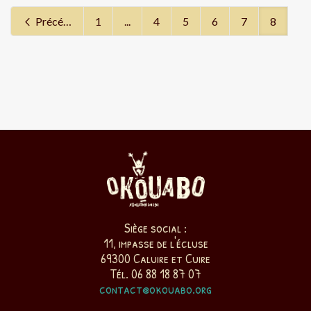
Précédent
1
...
4
5
6
7
8
Siège social :
11, impasse de l'écluse
69300 Caluire et Cuire
Tél. 06 88 18 87 07
contact@okouabo.org