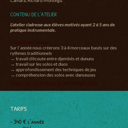
Camara, Richard Monségu.
CONTENU DE L’ATELIER
L’atelier s’adresse aux élèves motivés
ayant 2 à 5 ans de
pratique instrumentale.
Contenu de l’ atelier:
Sur l’ année nous créerons 3 à 4 morceaux basés sur des
rythmes traditionnels
→ travail d’écoute entre djembés et dununs
→ travail sur les solos et duos
→ approfondissement des techniques de jeu
→ compréhension des solos avec danseuses
DÉBUT DE L’ATELIER LE 16 SEPTEMBRE 2026
TARIFS
• 340 € l’année