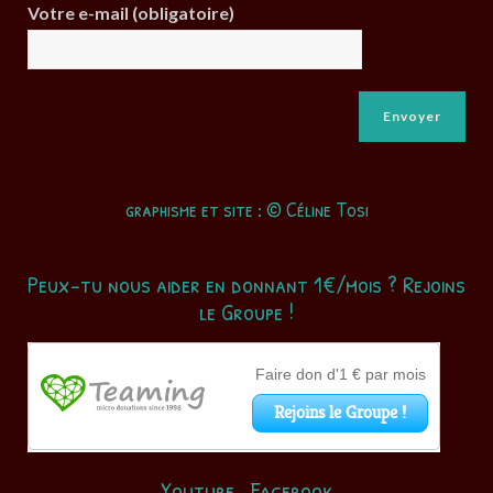
Votre e-mail (obligatoire)
graphisme et site : © Céline Tosi
Peux-tu nous aider en donnant 1€/mois ? Rejoins
le Groupe !
Youtube
Facebook