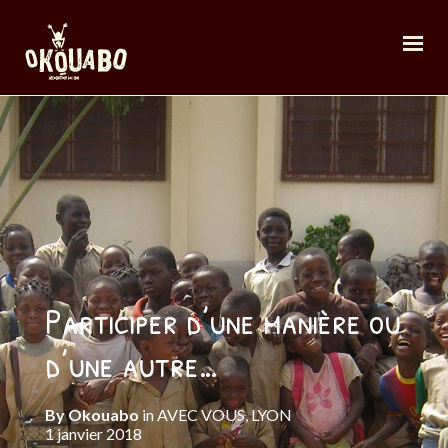
Participer d’une manière ou
d’une autre…
By
Okouabo
in
AVEC VOUS
,
LYON
1 janvier 2018