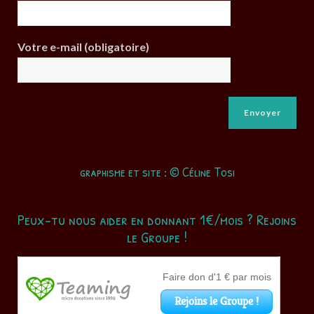
Votre e-mail (obligatoire)
graphisme et site : © Céline Tosi
Peux-tu nous aider en donnant 1€/mois ? Rejoins
le Groupe !