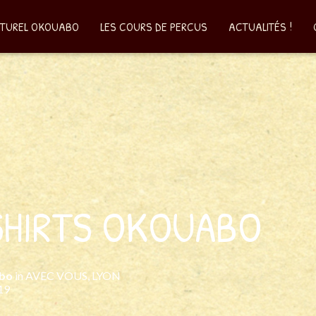
LTUREL OKOUABO
LES COURS DE PERCUS
ACTUALITÉS !
SHIRTS OKOUABO
bo
in
AVEC VOUS
,
LYON
019