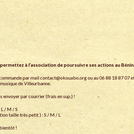
 permettez à l’association de poursuivre ses actions au Béni
 commande par mail
contact@okouabo.org
ou au 06 88 18 87 07 et
a musique de Villeurbanne.
s envoyer par courrier (frais en sup.) !
L / M / S
 taille très petit ) : S / M / L
bientôt !