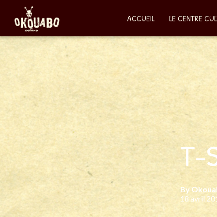
ACCUEIL
LE CENTRE CU
T-
By
Okoua
18 avril 2