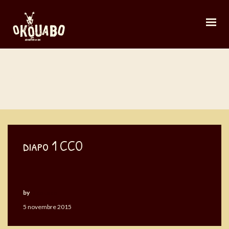
CCO
diapo 1 CCO
by
Okouabo
5 novembre 2015