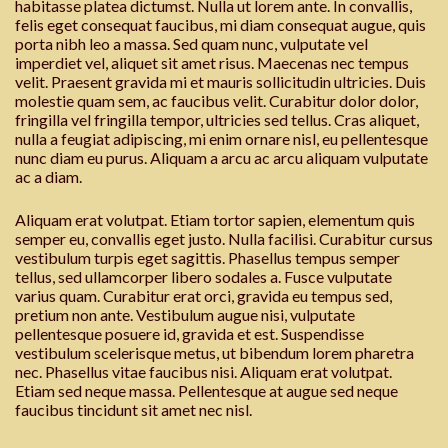
habitasse platea dictumst. Nulla ut lorem ante. In convallis,
felis eget consequat faucibus, mi diam consequat augue, quis
porta nibh leo a massa. Sed quam nunc, vulputate vel
imperdiet vel, aliquet sit amet risus. Maecenas nec tempus
velit. Praesent gravida mi et mauris sollicitudin ultricies. Duis
molestie quam sem, ac faucibus velit. Curabitur dolor dolor,
fringilla vel fringilla tempor, ultricies sed tellus. Cras aliquet,
nulla a feugiat adipiscing, mi enim ornare nisl, eu pellentesque
nunc diam eu purus. Aliquam a arcu ac arcu aliquam vulputate
ac a diam.
Aliquam erat volutpat. Etiam tortor sapien, elementum quis
semper eu, convallis eget justo. Nulla facilisi. Curabitur cursus
vestibulum turpis eget sagittis. Phasellus tempus semper
tellus, sed ullamcorper libero sodales a. Fusce vulputate
varius quam. Curabitur erat orci, gravida eu tempus sed,
pretium non ante. Vestibulum augue nisi, vulputate
pellentesque posuere id, gravida et est. Suspendisse
vestibulum scelerisque metus, ut bibendum lorem pharetra
nec. Phasellus vitae faucibus nisi. Aliquam erat volutpat.
Etiam sed neque massa. Pellentesque at augue sed neque
faucibus tincidunt sit amet nec nisl.