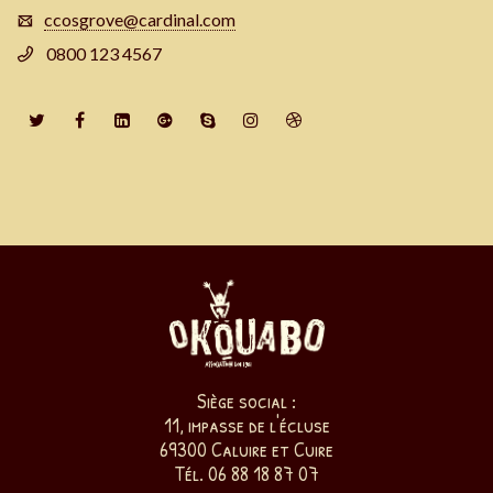
ccosgrove@cardinal.com
0800 123 4567
Siège social :
11, impasse de l'écluse
69300 Caluire et Cuire
Tél. 06 88 18 87 07