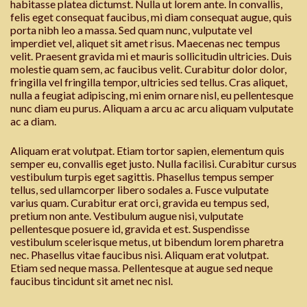
habitasse platea dictumst. Nulla ut lorem ante. In convallis,
felis eget consequat faucibus, mi diam consequat augue, quis
porta nibh leo a massa. Sed quam nunc, vulputate vel
imperdiet vel, aliquet sit amet risus. Maecenas nec tempus
velit. Praesent gravida mi et mauris sollicitudin ultricies. Duis
molestie quam sem, ac faucibus velit. Curabitur dolor dolor,
fringilla vel fringilla tempor, ultricies sed tellus. Cras aliquet,
nulla a feugiat adipiscing, mi enim ornare nisl, eu pellentesque
nunc diam eu purus. Aliquam a arcu ac arcu aliquam vulputate
ac a diam.
Aliquam erat volutpat. Etiam tortor sapien, elementum quis
semper eu, convallis eget justo. Nulla facilisi. Curabitur cursus
vestibulum turpis eget sagittis. Phasellus tempus semper
tellus, sed ullamcorper libero sodales a. Fusce vulputate
varius quam. Curabitur erat orci, gravida eu tempus sed,
pretium non ante. Vestibulum augue nisi, vulputate
pellentesque posuere id, gravida et est. Suspendisse
vestibulum scelerisque metus, ut bibendum lorem pharetra
nec. Phasellus vitae faucibus nisi. Aliquam erat volutpat.
Etiam sed neque massa. Pellentesque at augue sed neque
faucibus tincidunt sit amet nec nisl.