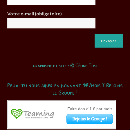
Votre e-mail (obligatoire)
graphisme et site : © Céline Tosi
Peux-tu nous aider en donnant 1€/mois ? Rejoins
le Groupe !