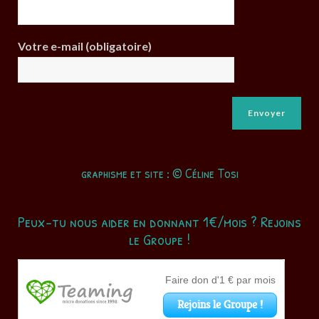
Votre e-mail (obligatoire)
graphisme et site : © Céline Tosi
Peux-tu nous aider en donnant 1€/mois ? Rejoins
le Groupe !